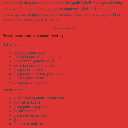
sop ayam bening terasa enak, sedap dan gurih sekali. Sop ayam bening
biasanya dipadukan dengan sayuran supaya terlihat lebih mengguah
selera lagi dan tampilannya lebih menarik. Agar lebih jelas lagi silahkan
anda simak ulasannya dibawah ini.
Advertisement
Resep membuat sop ayam bening
Bahan-bahan :
250 gr daging ayam
100 gr bunga kol, potong kecil
6 bh wortel, potong kecil
50 gr buncis, potong kecil
2 btg daun seledri
1 btg daun bawang, potong kecil
1 lmbr daun salam
1 btg serai, digeprek
Bahan bumbu :
2 btr bawang putih, dihaluskan
800 ml air bersih
2 cm jahe, digeprek
½ sdt merica
1 sdt penyedap rasa
Gula sesuaikan
Garam sesuaikan