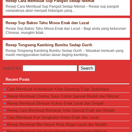
Resep Cara Membuat Sup Pangsit Sedap Nikmat
Resep Cara Membuat Sup Pangsit Sedap Nikmat – Resep sup pangsit
nampaknya akan menjadi hidangan yang...
Resep Sop Bakso Tahu Misoa Enak dan Lezat
Resep Sop Bakso Tahu Misoa Enak dan Lezat – Bagi anda yang keturunan
Chinese, mungkin tidak...
Resep Tongseng Kambing Bumbu Sedap Gurih
Resep Tongseng Kambing Bumbu Sedap Gurih – Masakan berkuah yang
masih menggunakan bahan dasar daging kambing...
Search for:
Recent Posts
Cara Membuat Ambonkueh Khas Bandung Enak Sederhana
Resep Membuat Churros Saus Coklat Spesial Mudah dan Nikmat
Resep Membuat Dimsum Kukus Enak Lezat dan Simpel
Resep Cara Membuat Martabak India Spesial Enak dan Mudah
Cara Membuat Kue Sengkulun Ketan Enak dan Lezat
Resep Membuat Mie Glosor Khas Bogor Lezat dan Mudah
Resep Membuat Sop Ayam Bening Spesial Sedap NIkmat