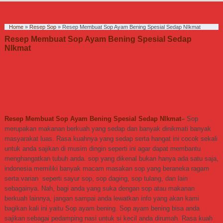
Home
»
Resep Sop
»
Resep Membuat Sop Ayam Bening Spesial Sedap NIkmat
Resep Membuat Sop Ayam Bening Spesial Sedap
NIkmat
Resep Membuat Sop Ayam Bening Spesial Sedap NIkmat
–
Sop
merupakan makanan berkuah yang sedap dan banyak dinikmati banyak
masyarakat luas. Rasa kuahnya yang sedap serta hangat ini cocok sekali
untuk anda sajikan di musim dingin seperti ini agar dapat membantu
menghangatkan tubuh anda. sop yang dikenal bukan hanya ada satu saja,
indonesia memiliki banyak macam masakan sop yang beraneka ragam
serta varian seperti sayur sop, sop daging, sop tulang, dan lain
sebagainya. Nah, bagi anda yang suka dengan sop atau makanan
berkuah lainnya, jangan sampai anda lewatkan info yang akan kami
bagikan kali ini yaitu Sop ayam bening. Sop ayam bening bisa anda
sajikan sebagai pedamping nasi untuk si kecil anda dirumah. Rasa kuah