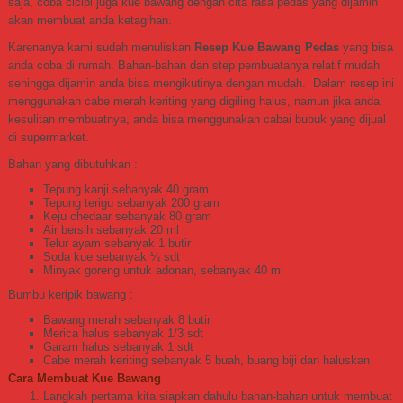
saja, coba cicipi juga kue bawang dengan cita rasa pedas yang dijamin
akan membuat anda ketagihan.
Karenanya kami sudah menuliskan
Resep Kue Bawang Pedas
yang bisa
anda coba di rumah. Bahan-bahan dan step pembuatanya relatif mudah
sehingga dijamin anda bisa mengikutinya dengan mudah. Dalam resep ini
menggunakan cabe merah keriting yang digiling halus, namun jika anda
kesulitan membuatnya, anda bisa menggunakan cabai bubuk yang dijual
di supermarket.
Bahan yang dibutuhkan :
Tepung kanji sebanyak 40 gram
Tepung terigu sebanyak 200 gram
Keju chedaar sebanyak 80 gram
Air bersih sebanyak 20 ml
Telur ayam sebanyak 1 butir
Soda kue sebanyak ¼ sdt
Minyak goreng untuk adonan, sebanyak 40 ml
Bumbu keripik bawang :
Bawang merah sebanyak 8 butir
Merica halus sebanyak 1/3 sdt
Garam halus sebanyak 1 sdt
Cabe merah keriting sebanyak 5 buah, buang biji dan haluskan
Cara Membuat Kue Bawang
Langkah pertama kita siapkan dahulu bahan-bahan untuk membuat