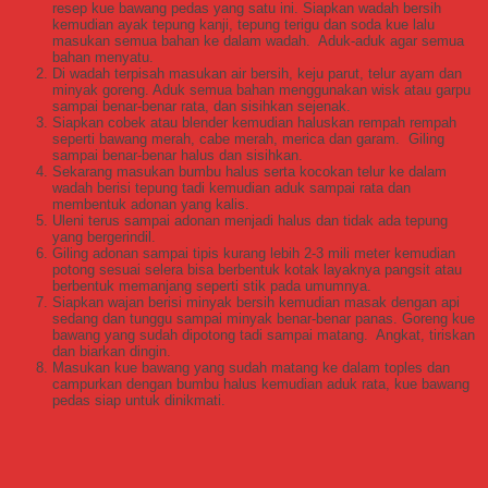
resep kue bawang pedas yang satu ini. Siapkan wadah bersih
kemudian ayak tepung kanji, tepung terigu dan soda kue lalu
masukan semua bahan ke dalam wadah. Aduk-aduk agar semua
bahan menyatu.
Di wadah terpisah masukan air bersih, keju parut, telur ayam dan
minyak goreng. Aduk semua bahan menggunakan wisk atau garpu
sampai benar-benar rata, dan sisihkan sejenak.
Siapkan cobek atau blender kemudian haluskan rempah rempah
seperti bawang merah, cabe merah, merica dan garam. Giling
sampai benar-benar halus dan sisihkan.
Sekarang masukan bumbu halus serta kocokan telur ke dalam
wadah berisi tepung tadi kemudian aduk sampai rata dan
membentuk adonan yang kalis.
Uleni terus sampai adonan menjadi halus dan tidak ada tepung
yang bergerindil.
Giling adonan sampai tipis kurang lebih 2-3 mili meter kemudian
potong sesuai selera bisa berbentuk kotak layaknya pangsit atau
berbentuk memanjang seperti stik pada umumnya.
Siapkan wajan berisi minyak bersih kemudian masak dengan api
sedang dan tunggu sampai minyak benar-benar panas. Goreng kue
bawang yang sudah dipotong tadi sampai matang. Angkat, tiriskan
dan biarkan dingin.
Masukan kue bawang yang sudah matang ke dalam toples dan
campurkan dengan bumbu halus kemudian aduk rata, kue bawang
pedas siap untuk dinikmati.